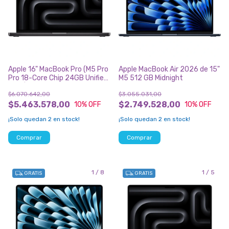
Apple 16" MacBook Pro (M5 Pro
Apple MacBook Air 2026 de 15"
Pro 18-Core Chip 24GB Unified
M5 512 GB Midnight
RAM | 1TB SSD ) Space Black
$6.070.642,00
$3.055.031,00
$5.463.578,00
$2.749.528,00
10
% OFF
10
% OFF
¡Solo quedan
2
en stock!
¡Solo quedan
2
en stock!
1
/
8
1
/
5
GRATIS
GRATIS