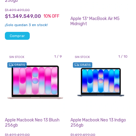
256gb
$1.499.499,00
$1.349.549,00
10
% OFF
Apple 13″ MacBook Air M5
Midnight
¡Solo quedan
3
en stock!
Comprar
1
/
9
1
/
10
SIN STOCK
SIN STOCK
GRATIS
GRATIS
Apple Macbook Neo 13 Blush
Apple Macbook Neo 13 Indigo
256gb
256gb
$1.499.499,00
$1.499.499,00