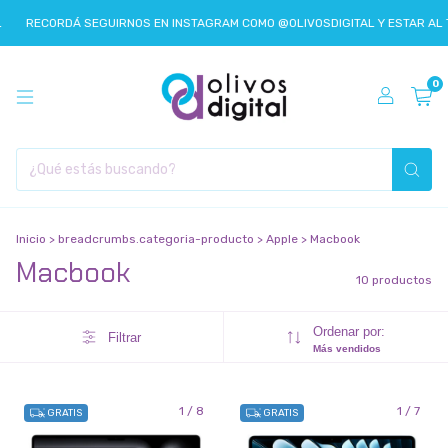
RECORDÁ SEGUIRNOS EN INSTAGRAM COMO @OLIVOSDIGITAL Y ESTAR AL T
0
Inicio
>
breadcrumbs.categoria-producto
>
Apple
>
Macbook
Macbook
10 productos
Ordenar por:
Filtrar
Más vendidos
1
/
8
1
/
7
GRATIS
GRATIS