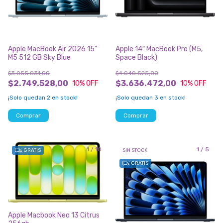
Apple MacBook Air 2026 15"
Apple 14″ MacBook Pro (M5,
M5 512 GB Sky Blue
Space Black)
$3.055.031,00
$4.040.525,00
$2.749.528,00
$3.636.472,00
10
% OFF
10
% OFF
¡Solo quedan
2
en stock!
¡Solo quedan
3
en stock!
1
/
10
1
/
5
GRATIS
SIN STOCK
GRATIS
Apple Macbook Neo 13 Citrus