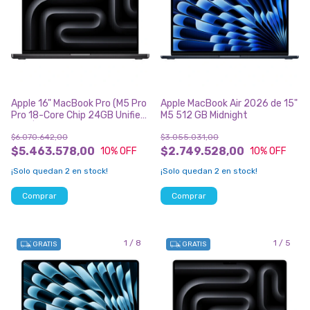
Apple 16" MacBook Pro (M5 Pro
Apple MacBook Air 2026 de 15"
Pro 18-Core Chip 24GB Unified
M5 512 GB Midnight
RAM | 1TB SSD ) Space Black
$6.070.642,00
$3.055.031,00
$5.463.578,00
$2.749.528,00
10
% OFF
10
% OFF
¡Solo quedan
2
en stock!
¡Solo quedan
2
en stock!
1
/
8
1
/
5
GRATIS
GRATIS