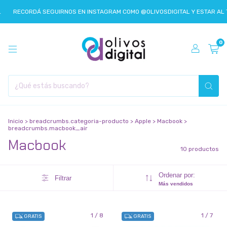
RECORDÁ SEGUIRNOS EN INSTAGRAM COMO @OLIVOSDIGITAL Y ESTAR AL T
0
Inicio
>
breadcrumbs.categoria-producto
>
Apple
>
Macbook
>
breadcrumbs.macbook_air
Macbook
10 productos
Ordenar por:
Filtrar
Más vendidos
1
/
8
1
/
7
GRATIS
GRATIS