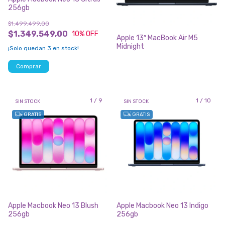
256gb
$1.499.499,00
$1.349.549,00
10
% OFF
Apple 13″ MacBook Air M5
Midnight
¡Solo quedan
3
en stock!
Comprar
1
/
9
1
/
10
SIN STOCK
SIN STOCK
GRATIS
GRATIS
Apple Macbook Neo 13 Blush
Apple Macbook Neo 13 Indigo
256gb
256gb