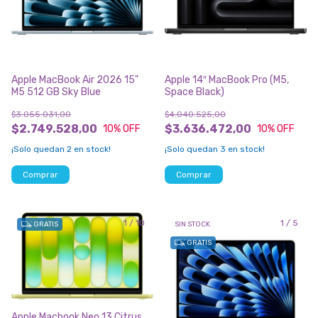
Apple MacBook Air 2026 15"
Apple 14″ MacBook Pro (M5,
M5 512 GB Sky Blue
Space Black)
$3.055.031,00
$4.040.525,00
$2.749.528,00
$3.636.472,00
10
% OFF
10
% OFF
¡Solo quedan
2
en stock!
¡Solo quedan
3
en stock!
1
/
10
1
/
5
GRATIS
SIN STOCK
GRATIS
Apple Macbook Neo 13 Citrus